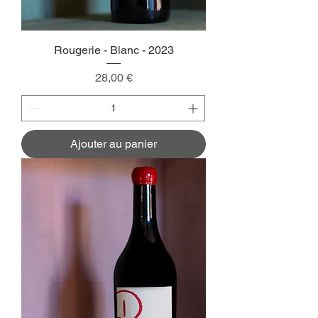
Rougerie - Blanc - 2023
Prix
28,00 €
Ajouter au panier