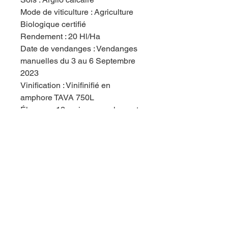
Mode de viticulture : Agriculture
Biologique certifié
Rendement : 20 Hl/Ha
Date de vendanges : Vendanges
manuelles du 3 au 6 Septembre
2023
Vinification : Vinifinifié en
amphore TAVA 750L
Élevage : 12 mois en amphore et
6 mois en barriques de 225L (de
3 vins).
Mise en bouteille : Par gravité
dans nos chais, sans collage, ni
filtration.
N° Boutielle : 2200 bouteilles
S02 tot : 47mg/l
Degré : 13°